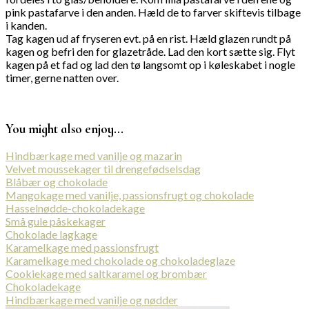
pink pastafarve i den anden. Hæld de to farver skiftevis tilbage
i kanden.
Tag kagen ud af fryseren evt. på en rist. Hæld glazen rundt på
kagen og befri den for glazetråde. Lad den kort sætte sig. Flyt
kagen på et fad og lad den tø langsomt op i køleskabet i nogle
timer, gerne natten over.
You might also enjoy...
Hindbærkage med vanilje og mazarin
Velvet moussekager til drengefødselsdag
Blåbær og chokolade
Mangokage med vanilje, passionsfrugt og chokolade
Hasselnødde-chokoladekage
Små gule påskekager
Chokolade lagkage
Karamelkage med passionsfrugt
Karamelkage med chokolade og chokoladeglaze
Cookiekage med saltkaramel og brombær
Chokoladekage
Hindbærkage med vanilje og nødder