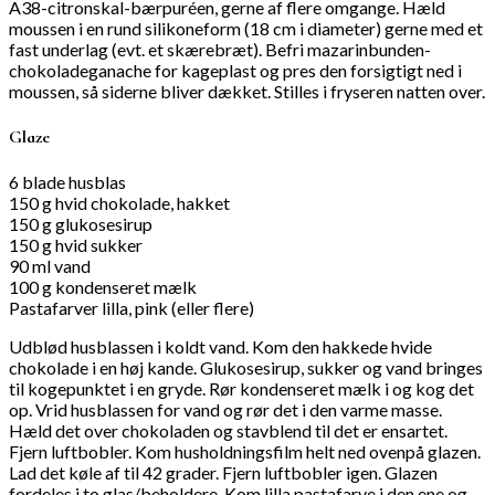
A38-citronskal-bærpuréen, gerne af flere omgange. Hæld
moussen i en rund silikoneform (18 cm i diameter) gerne med et
fast underlag (evt. et skærebræt). Befri mazarinbunden-
chokoladeganache for kageplast og pres den forsigtigt ned i
moussen, så siderne bliver dækket. Stilles i fryseren natten over.
Glaze
6 blade husblas
150 g hvid chokolade, hakket
150 g glukosesirup
150 g hvid sukker
90 ml vand
100 g kondenseret mælk
Pastafarver lilla, pink (eller flere)
Udblød husblassen i koldt vand. Kom den hakkede hvide
chokolade i en høj kande. Glukosesirup, sukker og vand bringes
til kogepunktet i en gryde. Rør kondenseret mælk i og kog det
op. Vrid husblassen for vand og rør det i den varme masse.
Hæld det over chokoladen og stavblend til det er ensartet.
Fjern luftbobler. Kom husholdningsfilm helt ned ovenpå glazen.
Lad det køle af til 42 grader. Fjern luftbobler igen. Glazen
fordeles i to glas/beholdere. Kom lilla pastafarve i den ene og