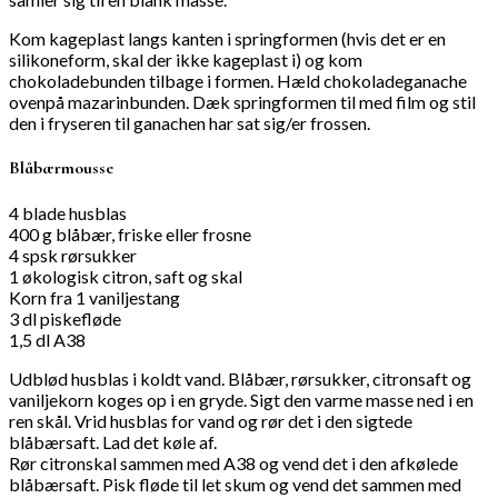
Kom kageplast langs kanten i springformen (hvis det er en
silikoneform, skal der ikke kageplast i) og kom
chokoladebunden tilbage i formen. Hæld chokoladeganache
ovenpå mazarinbunden. Dæk springformen til med film og stil
den i fryseren til ganachen har sat sig/er frossen.
Blåbærmousse
4 blade husblas
400 g blåbær, friske eller frosne
4 spsk rørsukker
1 økologisk citron, saft og skal
Korn fra 1 vaniljestang
3 dl piskefløde
1,5 dl A38
Udblød husblas i koldt vand. Blåbær, rørsukker, citronsaft og
vaniljekorn koges op i en gryde. Sigt den varme masse ned i en
ren skål. Vrid husblas for vand og rør det i den sigtede
blåbærsaft. Lad det køle af.
Rør citronskal sammen med A38 og vend det i den afkølede
blåbærsaft. Pisk fløde til let skum og vend det sammen med