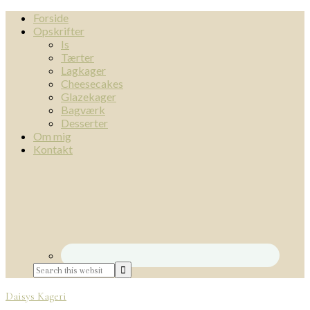
Forside
Opskrifter
Is
Tærter
Lagkager
Cheesecakes
Glazekager
Bagværk
Desserter
Om mig
Kontakt
Daisys Kageri