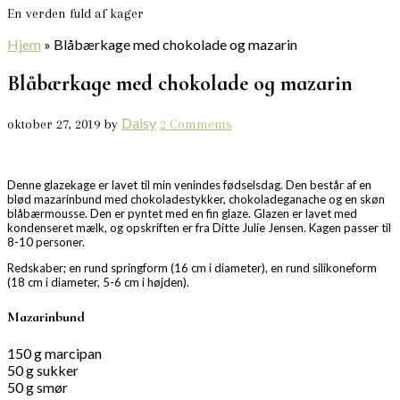
En verden fuld af kager
Hjem
»
Blåbærkage med chokolade og mazarin
Blåbærkage med chokolade og mazarin
Daisy
oktober 27, 2019
by
2 Comments
Denne glazekage er lavet til min venindes fødselsdag. Den består af en
blød mazarinbund med chokoladestykker, chokoladeganache og en skøn
blåbærmousse. Den er pyntet med en fin glaze. Glazen er lavet med
kondenseret mælk, og opskriften er fra Ditte Julie Jensen. Kagen passer til
8-10 personer.
Redskaber; en rund springform (16 cm i diameter), en rund silikoneform
(18 cm i diameter, 5-6 cm i højden).
Mazarinbund
150 g marcipan
50 g sukker
50 g smør