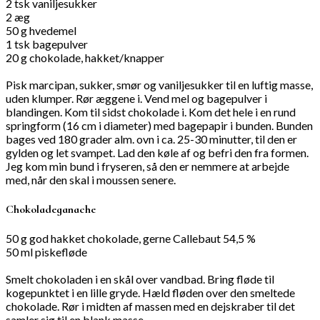
2 tsk vaniljesukker
2 æg
50 g hvedemel
1 tsk bagepulver
20 g chokolade, hakket/knapper
Pisk marcipan, sukker, smør og vaniljesukker til en luftig masse,
uden klumper. Rør æggene i. Vend mel og bagepulver i
blandingen. Kom til sidst chokolade i. Kom det hele i en rund
springform (16 cm i diameter) med bagepapir i bunden. Bunden
bages ved 180 grader alm. ovn i ca. 25-30 minutter, til den er
gylden og let svampet. Lad den køle af og befri den fra formen.
Jeg kom min bund i fryseren, så den er nemmere at arbejde
med, når den skal i moussen senere.
Chokoladeganache
50 g god hakket chokolade, gerne Callebaut 54,5 %
50 ml piskefløde
Smelt chokoladen i en skål over vandbad. Bring fløde til
kogepunktet i en lille gryde. Hæld fløden over den smeltede
chokolade. Rør i midten af massen med en dejskraber til det
samler sig til en blank masse.