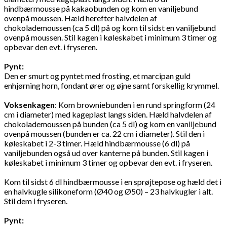
hindbærmousse på kakaobunden og kom en vaniljebund
ovenpå moussen. Hæld herefter halvdelen af
chokolademoussen (ca 5 dl) på og kom til sidst en vaniljebund
ovenpå moussen. Stil kagen i køleskabet i minimum 3 timer og
opbevar den evt. i fryseren.
Pynt:
Den er smurt og pyntet med frosting, et marcipan guld
enhjørning horn, fondant ører og øjne samt forskellig krymmel.
Voksenkagen
: Kom browniebunden i en rund springform (24
cm i diameter) med kageplast langs siden. Hæld halvdelen af
chokolademoussen på bunden (ca 5 dl) og kom en vaniljebund
ovenpå moussen (bunden er ca. 22 cm i diameter). Stil den i
køleskabet i 2-3 timer. Hæld hindbærmousse (6 dl) på
vaniljebunden også ud over kanterne på bunden. Stil kagen i
køleskabet i minimum 3 timer og opbevar den evt. i fryseren.
Kom til sidst 6 dl hindbærmousse i en sprøjtepose og hæld det i
en halvkugle silikoneform (Ø40 og Ø50) – 23 halvkugler i alt.
Stil dem i fryseren.
Pynt: