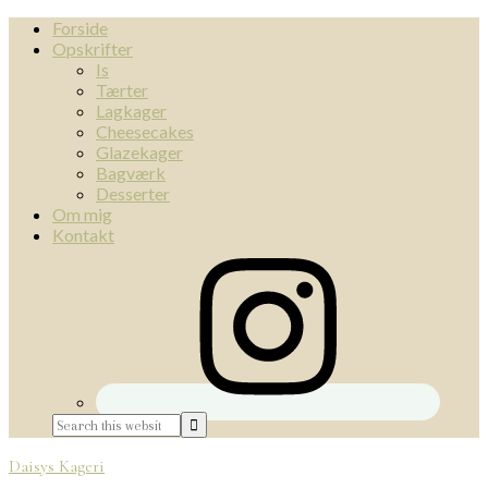
Forside
Opskrifter
Is
Tærter
Lagkager
Cheesecakes
Glazekager
Bagværk
Desserter
Om mig
Kontakt
Daisys Kageri