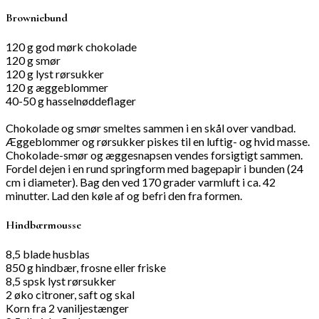
Browniebund
120 g god mørk chokolade
120 g smør
120 g lyst rørsukker
120 g æggeblommer
40-50 g hasselnøddeflager
Chokolade og smør smeltes sammen i en skål over vandbad.
Æggeblommer og rørsukker piskes til en luftig- og hvid masse.
Chokolade-smør og æggesnapsen vendes forsigtigt sammen.
Fordel dejen i en rund springform med bagepapir i bunden (24
cm i diameter). Bag den ved 170 grader varmluft i ca. 42
minutter. Lad den køle af og befri den fra formen.
Hindbærmousse
8,5 blade husblas
850 g hindbær, frosne eller friske
8,5 spsk lyst rørsukker
2 øko citroner, saft og skal
Korn fra 2 vaniljestænger