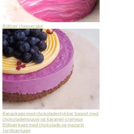
Blåbær cheesecake
Banankage med chokoladestykker toppet med
chokolademousse og karamel-cremeux
Blåbærkage med chokolade og mazarin
Jordbærkage