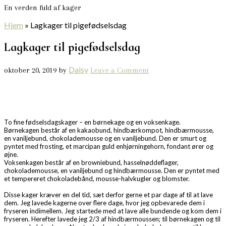
En verden fuld af kager
Hjem
»
Lagkager til pigefødselsdag
Lagkager til pigefødselsdag
Daisy
oktober 20, 2019
by
Leave a Comment
To fine fødselsdagskager – en børnekage og en voksenkage.
Børnekagen består af en kakaobund, hindbærkompot, hindbærmousse,
en vaniljebund, chokolademousse og en vaniljebund. Den er smurt og
pyntet med frosting, et marcipan guld enhjørningehorn, fondant ører og
øjne.
Voksenkagen består af en browniebund, hasselnøddeflager,
chokolademousse, en vaniljebund og hindbærmousse. Den er pyntet med
et tempereret chokoladebånd, mousse-halvkugler og blomster.
Disse kager kræver en del tid, sæt derfor gerne et par dage af til at lave
dem. Jeg lavede kagerne over flere dage, hvor jeg opbevarede dem i
fryseren indimellem. Jeg startede med at lave alle bundende og kom dem i
fryseren. Herefter lavede jeg 2/3 af hindbærmoussen; til børnekagen og til