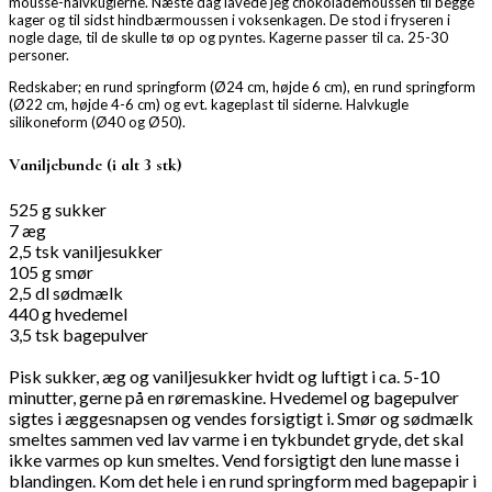
mousse-halvkuglerne. Næste dag lavede jeg chokolademoussen til begge
kager og til sidst hindbærmoussen i voksenkagen. De stod i fryseren i
nogle dage, til de skulle tø op og pyntes. Kagerne passer til ca. 25-30
personer.
Redskaber; en rund springform (Ø24 cm, højde 6 cm), en rund springform
(Ø22 cm, højde 4-6 cm) og evt. kageplast til siderne. Halvkugle
silikoneform (Ø40 og Ø50).
Vaniljebunde (i alt 3 stk)
525 g sukker
7 æg
2,5 tsk vaniljesukker
105 g smør
2,5 dl sødmælk
440 g hvedemel
3,5 tsk bagepulver
Pisk sukker, æg og vaniljesukker hvidt og luftigt i ca. 5-10
minutter, gerne på en røremaskine. Hvedemel og bagepulver
sigtes i æggesnapsen og vendes forsigtigt i. Smør og sødmælk
smeltes sammen ved lav varme i en tykbundet gryde, det skal
ikke varmes op kun smeltes. Vend forsigtigt den lune masse i
blandingen. Kom det hele i en rund springform med bagepapir i