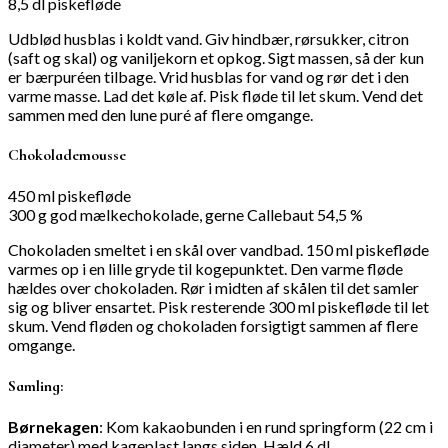
8,5 dl piskefløde
Udblød husblas i koldt vand. Giv hindbær, rørsukker, citron
(saft og skal) og vaniljekorn et opkog. Sigt massen, så der kun
er bærpuréen tilbage. Vrid husblas for vand og rør det i den
varme masse. Lad det køle af. Pisk fløde til let skum. Vend det
sammen med den lune puré af flere omgange.
Chokolademousse
450 ml piskefløde
300 g god mælkechokolade, gerne Callebaut 54,5 %
Chokoladen smeltet i en skål over vandbad. 150 ml piskefløde
varmes op i en lille gryde til kogepunktet. Den varme fløde
hældes over chokoladen. Rør i midten af skålen til det samler
sig og bliver ensartet. Pisk resterende 300 ml piskefløde til let
skum. Vend fløden og chokoladen forsigtigt sammen af flere
omgange.
Samling:
Børnekagen
: Kom kakaobunden i en rund springform (22 cm i
diameter) med kageplast langs siden. Hæld 6 dl