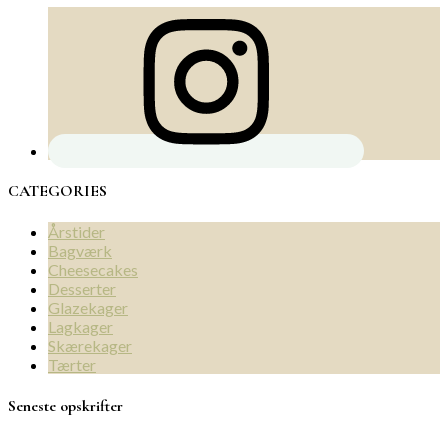
CATEGORIES
Årstider
Bagværk
Cheesecakes
Desserter
Glazekager
Lagkager
Skærekager
Tærter
Seneste opskrifter