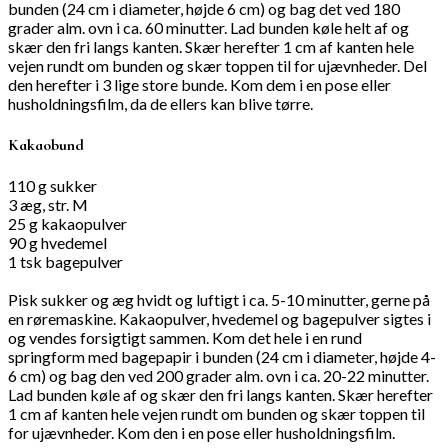
bunden (24 cm i diameter, højde 6 cm) og bag det ved 180
grader alm. ovn i ca. 60 minutter. Lad bunden køle helt af og
skær den fri langs kanten. Skær herefter 1 cm af kanten hele
vejen rundt om bunden og skær toppen til for ujævnheder. Del
den herefter i 3 lige store bunde. Kom dem i en pose eller
husholdningsfilm, da de ellers kan blive tørre.
Kakaobund
110 g sukker
3 æg, str. M
25 g kakaopulver
90 g hvedemel
1 tsk bagepulver
Pisk sukker og æg hvidt og luftigt i ca. 5-10 minutter, gerne på
en røremaskine. Kakaopulver, hvedemel og bagepulver sigtes i
og vendes forsigtigt sammen. Kom det hele i en rund
springform med bagepapir i bunden (24 cm i diameter, højde 4-
6 cm) og bag den ved 200 grader alm. ovn i ca. 20-22 minutter.
Lad bunden køle af og skær den fri langs kanten. Skær herefter
1 cm af kanten hele vejen rundt om bunden og skær toppen til
for ujævnheder. Kom den i en pose eller husholdningsfilm.