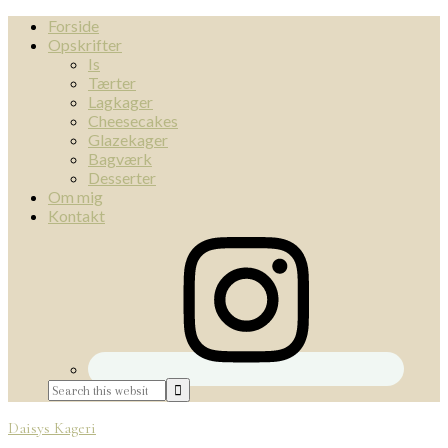
Forside
Opskrifter
Is
Tærter
Lagkager
Cheesecakes
Glazekager
Bagværk
Desserter
Om mig
Kontakt
Daisys Kageri