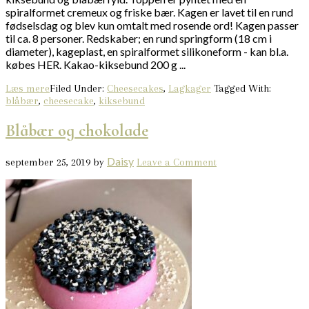
spiralformet cremeux og friske bær. Kagen er lavet til en rund
fødselsdag og blev kun omtalt med rosende ord! Kagen passer
til ca. 8 personer. Redskaber; en rund springform (18 cm i
diameter), kageplast, en spiralformet silikoneform - kan bl.a.
købes HER. Kakao-kiksebund 200 g ...
Læs mere
Filed Under:
Cheesecakes
,
Lagkager
Tagged With:
blåbær
,
cheesecake
,
kiksebund
Blåbær og chokolade
Daisy
september 25, 2019
by
Leave a Comment