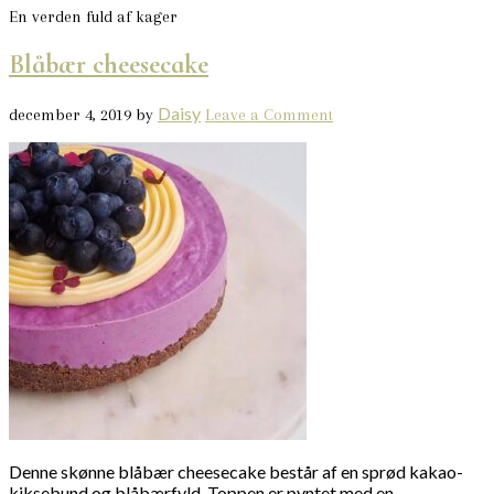
En verden fuld af kager
Blåbær cheesecake
Daisy
december 4, 2019
by
Leave a Comment
Denne skønne blåbær cheesecake består af en sprød kakao-
kiksebund og blåbærfyld. Toppen er pyntet med en