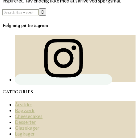
inspireret. Tøv endelig ikke med at skrive ved spørgsmål.
Følg mig på Instagram
CATEGORIES
Årstider
Bagværk
Cheesecakes
Desserter
Glazekager
Lagkager