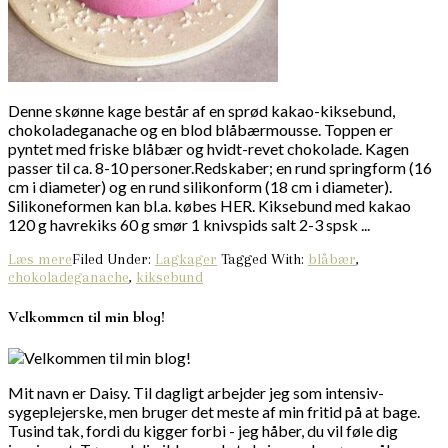
Denne skønne kage består af en sprød kakao-kiksebund,
chokoladeganache og en blod blåbærmousse. Toppen er
pyntet med friske blåbær og hvidt-revet chokolade. Kagen
passer til ca. 8-10 personer.Redskaber; en rund springform (16
cm i diameter) og en rund silikonform (18 cm i diameter).
Silikoneformen kan bl.a. købes HER. Kiksebund med kakao
120 g havrekiks 60 g smør 1 knivspids salt 2-3 spsk ...
Læs mere
Filed Under:
Lagkager
Tagged With:
blåbær
,
chokoladeganache
,
kiksebund
Velkommen til min blog!
Mit navn er Daisy. Til dagligt arbejder jeg som intensiv-
sygeplejerske, men bruger det meste af min fritid på at bage.
Tusind tak, fordi du kigger forbi - jeg håber, du vil føle dig