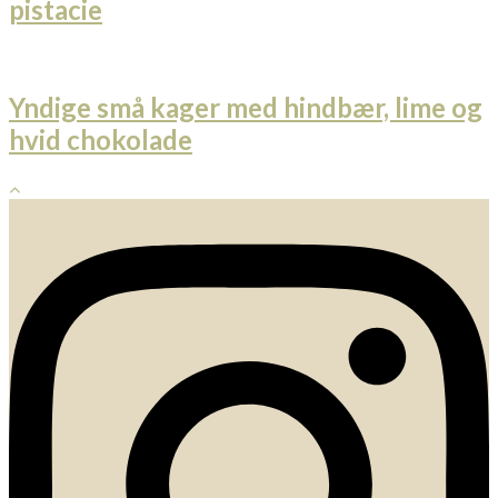
pistacie
Yndige små kager med hindbær, lime og
hvid chokolade